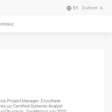
ΕΛ
Σύνδεση
ωτήσεις
ίναι Project Manager. Σπούδασε
ε ως Certified Systemic Analyst
ιο Πειραιώς. Τον Μάρτιο του 2020,