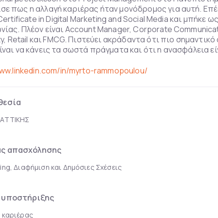
ε πως η αλλαγή καριέρας ήταν μονόδρομος για αυτή. Επέ
Certificate in Digital Marketing and Social Media και μπήκε 
νίας. Πλέον είναι Account Manager, Corporate Communicat
ity, Retail και FMCG. Πιστεύει ακράδαντα ότι πιο σημαντικ
ίναι να κάνεις τα σωστά πράγματα και ότι η ανασφάλεια ε
www.linkedin.com/in/myrto-rammopoulou/
θεσία
 ΑΤΤΙΚΗΣ
ας απασχόλησης
ing, Διαφήμιση και Δημόσιες Σχέσεις
 υποστήριξης
 καριέρας