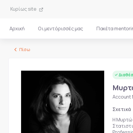
Κυρίως site
Αρχική
Οι μεντόρισσές μας
Πακέτα mentori
Πίσω
Διαθέσ
Μυρτ
Account 
Σχετικά
Η Μυρτώ 
Στατιστι
Professi