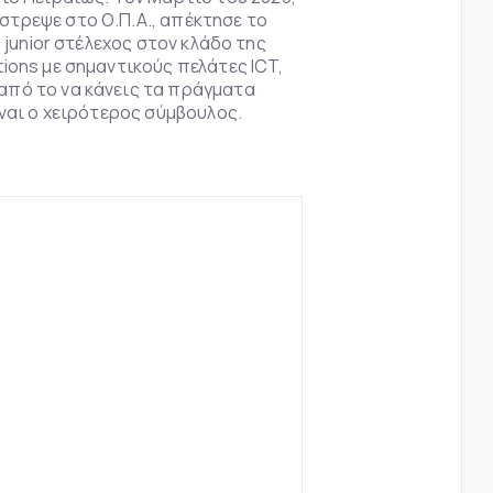
στρεψε στο Ο.Π.Α., απέκτησε το
ως junior στέλεχος στον κλάδο της
ions με σημαντικούς πελάτες ICT,
ό από το να κάνεις τα πράγματα
ίναι ο χειρότερος σύμβουλος.