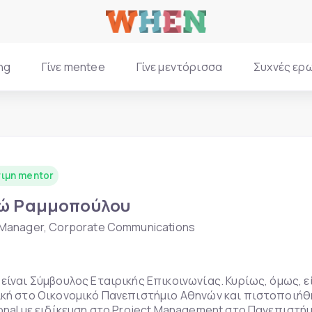
ng
Γίνε mentee
Γίνε μεντόρισσα
Συχνές ερ
ιμη mentor
ώ Ραμμοπούλου
Manager, Corporate Communications
είναι Σύμβουλος Εταιρικής Επικοινωνίας. Κυρίως, όμως, ε
κή στο Οικονομικό Πανεπιστήμιο Αθηνών και πιστοποιήθηκ
onal με ειδίκευση στο Project Management στο Πανεπιστήμ