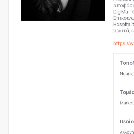
αποφάσισ
DigiMa - 
Επικοινω
Hospital
σωστά, ε
https://
Τοπο
Νομός
Τομέ
Market
Πεδίο
Αλλαγή