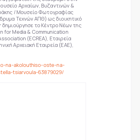
Μουσείο Αρχαίων, Βυζαντινών &
ράκης / Μουσείο Φωτογραφίας
Ίδρυμα Τεχνών ΑΠΘ) ως διοικητικό
r δημιούργησε το Κέντρο Νέων της
ion for Media & Communication
ssociation (ECREA), Εταιρεία
νική Αρχειακή Εταιρεία (ΕΑΕ),
ko-na-akolouthiso-oste-na-
stella-tsiarvoula-63879029/