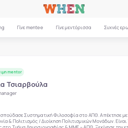
ng
Γίνε mentee
Γίνε μεντόρισσα
Συχνές ερ
ιμη mentor
λα Τσιαρβούλα
 manager
 σπούδασε Συστηματική Φιλοσοφία στο ΑΠΘ. Απέκτησε μ
νία & Πολιτισμός / Διοίκηση Πολιτισμικών Μονάδων. Είνα
ς στο Τμήμα Δημοσιογραφίας & ΜΜΕ – ΑΠΘ. Ξεκίνησε την ε