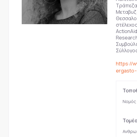
Τράπεζα 
Μεταβυζ
Θεσσαλον
στέλεχος
ActionAi
Research
Συμβούλω
Σύλλογο
https://
ergasto-
Τοπο
Νομός
Τομέ
Ανθρωπ