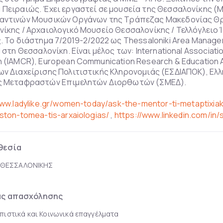
Πειραιώς. Έχει εργαστεί σε μουσεία της Θεσσαλονίκης (
αντινών Μουσικών Οργάνων της Τράπεζας Μακεδονίας Θ
ίκης / Αρχαιολογικό Μουσείο Θεσσαλονίκης / Τελλόγλειο 
. To διάστημα 7/2019-2/2022 ως Τhessaloniki Area Manage
d στη Θεσσαλονίκη. Είναι μέλος των: International Associat
 (IAMCR), European Communication Research & Education A
ν Διαχείρισης Πολιτιστικής Κληρονομιάς (ΕΣΔΙΑΠΟΚ), Ελλη
ς Μεταφραστών Επιμελητών Διορθωτών (ΣΜΕΔ).
www.ladylike.gr/women-today/ask-the-mentor-ti-metaptixia
ston-tomea-tis-arxaiologias/
,
https://www.linkedin.com/in/
θεσία
 ΘΕΣΣΑΛΟΝΙΚΗΣ
ας απασχόλησης
ιστικά και Κοινωνικά επαγγέλματα