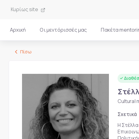
Κυρίως site
Αρχική
Οι μεντόρισσές μας
Πακέτα mentori
Πίσω
Διαθέσ
Στέλ
Cultural
Σχετικά
Η Στέλλα
Επικοινω
Πολιτική