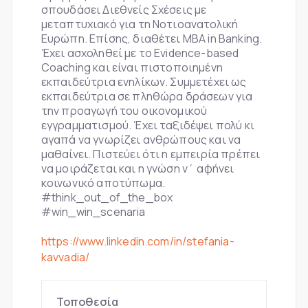
σπουδάσει Διεθνείς Σχέσεις με
μεταπτυχιακό για τη Νοτιοανατολική
Ευρώπη. Επίσης, διαθέτει MBA in Banking.
Έχει ασχοληθεί με το Evidence-based
Coaching και είναι πιστοποιημένη
εκπαιδεύτρια ενηλίκων. Συμμετέχει ως
εκπαιδεύτρια σε πληθώρα δράσεων για
την προαγωγή του οικονομικού
εγγραμματισμού. Έχει ταξιδέψει πολύ κι
αγαπά να γνωρίζει ανθρώπους και να
μαθαίνει. Πιστεύει ότι η εμπειρία πρέπει
να μοιράζεται και η γνώση ν΄ αφήνει
κοινωνικό αποτύπωμα.
#think_out_of_the_box
#win_win_scenaria
https://www.linkedin.com/in/stefania-
kavvadia/
Τοποθεσία